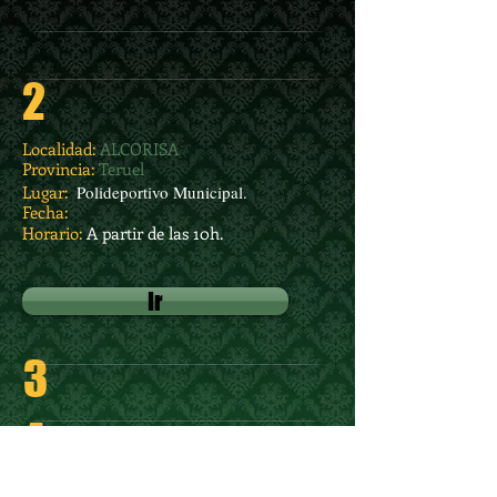
2
Localidad:
ALCORISA
Provincia:
Teruel
Lugar:
Polideportivo Municipal.
Fecha:
Horario:
A partir de las 10h.
Ir
3
4