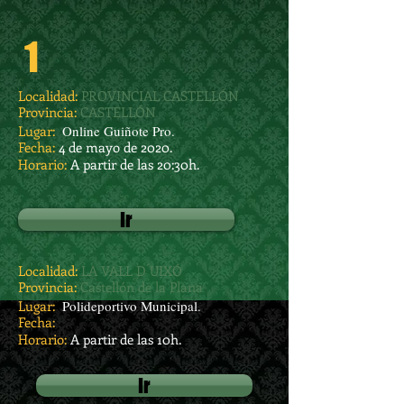
1
Localidad:
PROVINCIAL CASTELLÓN
Provincia:
CASTELLÓN
Lugar:
Online Guiñote Pro.
Fecha:
4 de mayo de 2020.
Horario:
A partir de las 20:30h.
Ir
Localidad:
LA VALL D´UIXÓ
Provincia:
Castellón de la Plana
Lugar:
Polideportivo Municipal.
Fecha:
Horario:
A partir de las 10h.
Ir