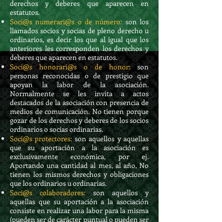
derechos y deberes que aparecen en
estatutos.
Soci@s numerari@s o de número:
son los
llamados socios y socias de pleno derecho u
ordinarios, es decir los que al igual que los
anteriores les corresponden los derechos y
deberes que aparecen en estatutos.
Soci@s honorari@s o de honor:
son
personas reconocidas o de prestigio que
apoyan la labor de la asociación.
Normalmente se les invita a actos
destacados de la asociación con presencia de
medios de comunicación. No tienen porque
gozar de los derechos y deberes de los socios
ordinarios o socias ordinarias.
Soci@s protectores:
son aquellos y aquellas
que su aportación a la asociación es
exclusivamente económica, por ej.
Aportando una cantidad al mes, al año, No
tienen los mismos derechos y obligaciones
que los ordinarios u ordinarias.
Soci@s colaboradores:
son aquellos y
aquellas que su aportación a la asociación
consiste en realizar una labor para la misma
(pueden ser de carácter puntual o pueden ser