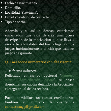
Fecha de nacimiento.
Domicilio.
Localidad (Provincia).
Email y teléfono de contacto.
Tipo de socio.
Además y si así lo deseas, estaríamos
encantados que nos dejarás una breve
descripción de la motivación que te lleva a
asociarte y los datos del bar o lugar donde
juegas habitualmente o el nick que usas en
juegos de guiñote.
1,2. Para socios numerarios con alta vigente:
+ De forma indirecta,
Rellenado el campo opcional "
Número
cuenta domiciliación cuotas
" s
i desea
domiciliar sus cuotas dejando a la Asociación
el cargo anual de los recibos.
Puede domiciliar sus cuotas enviándonos
también su número de cuenta a
contactoaagg@gmail.com
.