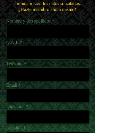
formulario con los datos solicitados.
¡¡Házte miembro ahora mismo!!
Nombre y dos apellidos
D.N.I.
Teléfono
Email
Dirección
Localidad