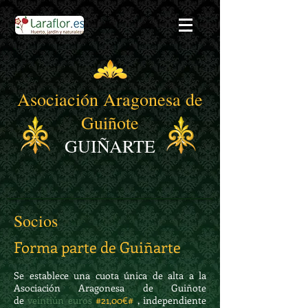
Asociación Aragonesa de
Guiñote
GUIÑARTE
Socios
Forma parte de Guiñarte
Se establece una cuota única de alta a la
Asociación Aragonesa de Guiñote
de
veintiún euros
#21,00€#
, independiente