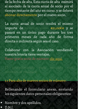
de la fecha de alta, Esta cuota de alta eximirá
al asociado de la cuota anual de socio por el
tiempo restante del año en curso, y se deberá
abonar directamente
por el nuevo socio,
La cuota anual de socio tendrá el mismo
importe de
veintiún euros
#21,00€#
y se
pasará en un único pago durante los tres
primeros meses de cada año de forma
directa o indirecta según sea el caso.
Colaborar con la Asociación vendiendo
nuestra lotería tiene ventajas.
Hazte gratis socio de número
clic aquí.
El procedimiento para asociarte con
nosotros se realizará:
1.1 Para alta de nuevos socios de número:
Rellenando el formulario anexo, enviando
los siguientes datos personales obligatorios:
Nombre y dos apellidos.
D.N.I.