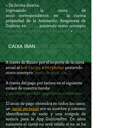
+ De forma directa.
Ingresando la cuota de
socio
correspondiente,
en la cuenta
propiedad de la Asociación Aragonesa de
Guiñote en
Caixa
, poniendo como concepto
"Nombre y Apellidos del asociado"
+
"Cuota
de socio 202_"
.
CAIXA IBAN
ES08
2100 5556 7702
0018
3522
A través de ​
Bizum por el importe de la cuota
anual al
606 730 315
o
667580640
poniendo
como
concepto
"cuota de socio 202_"
.
A través del pago por tarjeta en el siguiente
enlace de nuestra tienda:
guiñarte.es/product-page/socio-numerario.
El socio de pago obtendrá en todos los casos
un
carné personal
con su nombre y número
identificativo de socio y una insignia de
socio/a para la App GuiñotePro. En años
sucesivos el carné no será válido si no se ha