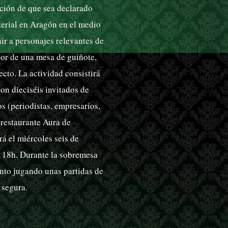
nción de que sea declarado
terial en Aragón en el medio
nir a personajes relevantes de
or de una mesa de guiñote,
ecto. La actividad consistirá
n dieciséis invitados de
s (periodistas, empresarios,
 restaurante Aura de
rá el miércoles seis de
a 18h. Durante la sobremesa
to jugando unas partidas de
 segura.