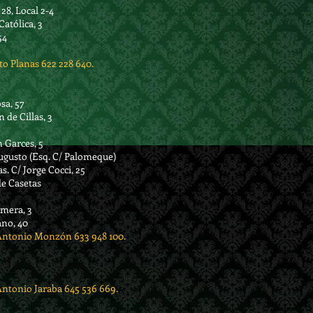
28, Local 2-4
Católica, 3
54
o Planas 622 228 640.
sa, 57
 de Cillas, 3
 Garces, 5
ugusto (Esq. C/ Palomeque)
. C/ Jorge Cocci, 25
de Casetas
omera, 3
ano, 40
Antonio Monzón 633 948 100.
ntonio Jaraba 645 536 669.