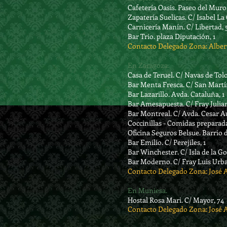
Cafetería Oasis. Paseo del Muro 
Zapatería Suelicas. C/ Isabel La 
Carnicería Manín. C/ Libertad, 
Bar Trio. plaza Diputación, 1
Contacto Delegado Zona: Albert
En Zaragoza.
Casa de Teruel. C/ Navas de Tolo
Bar Menta Fresca. C/ San Martín
Bar Lazarillo. Avda. Cataluña, 1
Bar Amesapuesta. C/ Fray Julian
Bar Montreal. C/ Avda. Cesar A
Coccinillas - Comidas preparadas
Oficina Seguros Belsue. Barrio 
Bar Emilio. C/ Perejiles, 1
Bar Winchester. C/ Isla de la G
Bar Moderno. C/ Fray Luis Urb
Contacto Delegado Zona: José 
En Muniesa.
Hostal Rosa Mari. C/ Mayor, 74
Contacto Delegado Zona: José A