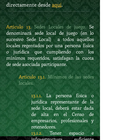
directamente desde
aquí
.
Artículo 13.
Sedes Locales de juego.
Se
denominará sede local de juego (en lo
sucesivo Sede Local) a todos aquellos
locales regentados por una persona física
o jurídica que cumpliendo con los
mínimos requeridos, satisfagan la cuota
de sede asociada participante.
Artículo 13.1.
Mínimos de las sedes
locales.
13.1.1.
La persona física o
jurídica representante de la
sede local, deberá estar dada
de alta en el Censo de
empresarios, profesionales y
retenedores.
13.1.2.
Tener espacio e
infraestructura suficiente