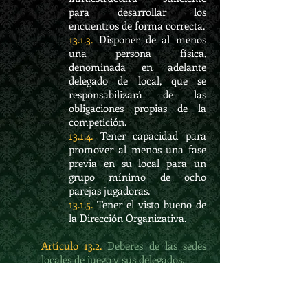
para desarrollar los
encuentros de forma correcta.
13.1.3.
Disponer de al menos
una persona física,
denominada en adelante
delegado de local, que se
responsabilizará de las
obligaciones propias de la
competición.
13.1.4.
Tener capacidad para
promover al menos una fase
previa en su local para un
grupo mínimo de ocho
parejas jugadoras.
13.1.5.
Tener el visto bueno de
la Dirección Organizativa.
Artículo 13.2.
Deberes de las sedes
locales de juego y sus delegados.
13.2.1.
Satisfacer la cuota de
sede asociada participante.