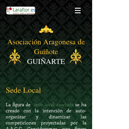
Asociación Aragonesa de
Guiñote
GUIÑARTE
Sede Local
La figura de
sede local asociada
se ha
creado con la intención de auto-
organizar y dinamizar las
competiciones proyectadas por la
A.A.G.G. Consideramos esta figura